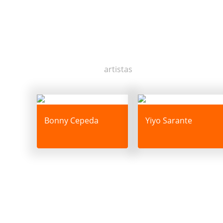
More Artist From:
artistas
Bonny Cepeda
Yiyo Sarante