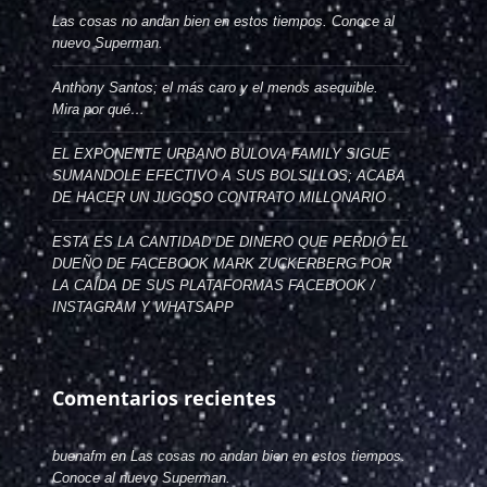
Las cosas no andan bien en estos tiempos. Conoce al
nuevo Superman.
Anthony Santos; el más caro y el menos asequible.
Mira por qué…
EL EXPONENTE URBANO BULOVA FAMILY SIGUE
SUMANDOLE EFECTIVO A SUS BOLSILLOS; ACABA
DE HACER UN JUGOSO CONTRATO MILLONARIO
ESTA ES LA CANTIDAD DE DINERO QUE PERDIÓ EL
DUEÑO DE FACEBOOK MARK ZUCKERBERG POR
LA CAÍDA DE SUS PLATAFORMAS FACEBOOK /
INSTAGRAM Y WHATSAPP
Comentarios recientes
buenafm
en
Las cosas no andan bien en estos tiempos.
Conoce al nuevo Superman.