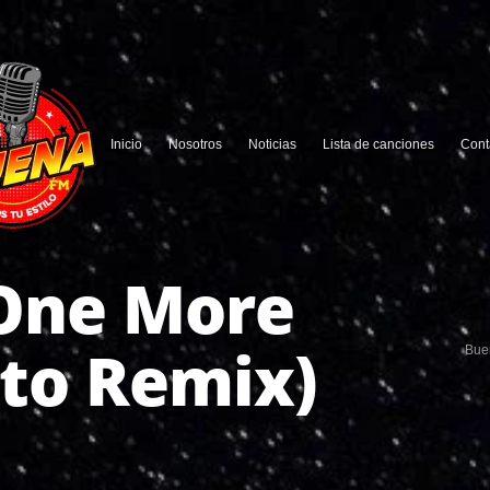
Inicio
Nosotros
Noticias
Lista de canciones
Cont
 One More
sto Remix)
Bue