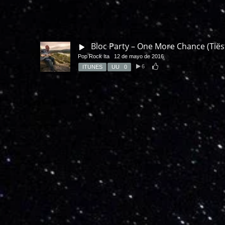
Bloc Party – One More Chance (Tiës
Pop Rock Ita
12 de mayo de 2016
6
ITUNES
UU
0