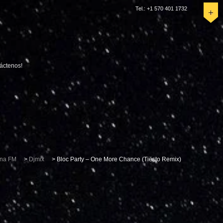
Tel.: +1 570 401 1732
áctenos!
na FM
>
Djmix
>
Bloc Party – One More Chance (Tiësto Remix)