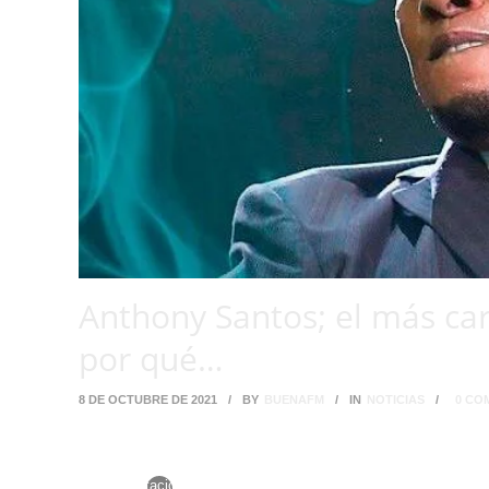
Anthony Santos; el más car
por qué…
8 DE OCTUBRE DE 2021
/
BY
BUENAFM
/
IN
NOTICIAS
/
0 CO
No es por casualidad que el reconocido bachatero dominicano An
además de hacer unas fiestas maratónicas, o como dice en sus 
por presentaciones. Esta semana se ha vuelto viral el costo de 