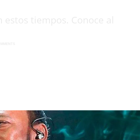
n estos tiempos. Conoce al
OMMENTS
 le pasó ahora lo mismo, aunque su interés se posa sobre un hombre llamado
 Clark Kent y Lois Lane, tendrá una relación amorosa con un amigo. Jon Ken