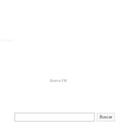
Tel.: +1 570 401 1732
áctenos!
Buena FM
>
Artículos De: Buenafm
Buscar
Buscar