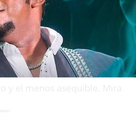
o y el menos asequible. Mira
MMENT
thony Santos se define como “el más caro”. El “Mayimbe de la bachata”,
canciones, “hasta las 15 de la mañana”, también cobra altas sumas de diner
[…]