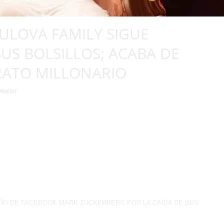
ULOVA FAMILY SIGUE
US BOLSILLOS; ACABA DE
RATO MILLONARIO
MMENT
gosto el exponente urbano dominicano Bulova Family firmó un millonario
cesorios que fabrica exclusivamente para NBA, NFL y NCAA. Al estampar su
 urbana, como se le […]