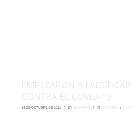
EMPEZARON A FALSIFICAR
CONTRA EL COVID-19
14 DE OCTUBRE DE 2021
/
BY
BUENAFM
/
IN
NOTICIAS
/
0 C
Una mujer fue arrestada en Westchester Nueva York, luego de que
El hecho ocurrió el pasado mes de septiembre, pero tras su dete
fue detenida inicialmente por portar una matrícula falsa de regis