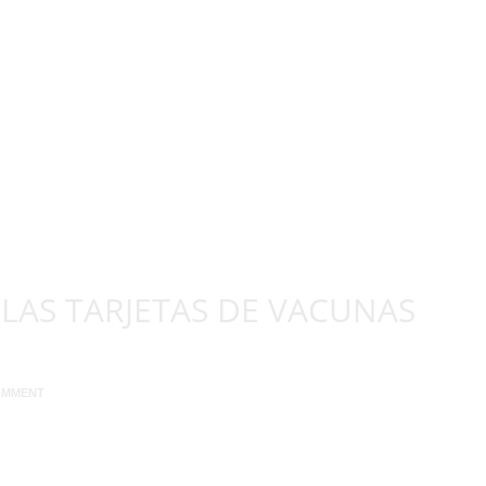
 LAS TARJETAS DE VACUNAS
OMMENT
 la Policía encontrara en su vehículo 21 tarjetas de vacuna anticovid falsas
nción, fue procesada este martes por cinco cargos criminales. Diana Finlay
tro temporal en […]