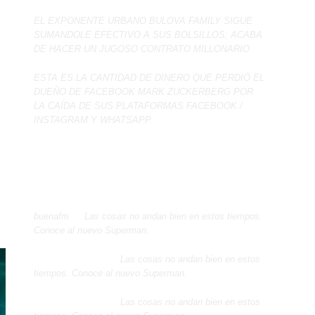
EL EXPONENTE URBANO BULOVA FAMILY SIGUE
SUMANDOLE EFECTIVO A SUS BOLSILLOS; ACABA
DE HACER UN JUGOSO CONTRATO MILLONARIO
ESTA ES LA CANTIDAD DE DINERO QUE PERDIÓ EL
DUEÑO DE FACEBOOK MARK ZUCKERBERG POR
LA CAÍDA DE SUS PLATAFORMAS FACEBOOK /
INSTAGRAM Y WHATSAPP
t
Comentarios recientes
buenafm
en
Las cosas no andan bien en estos tiempos.
Conoce al nuevo Superman.
Dalia J Florentino
en
Las cosas no andan bien en estos
tiempos. Conoce al nuevo Superman.
Dalia J Florentino
en
Las cosas no andan bien en estos