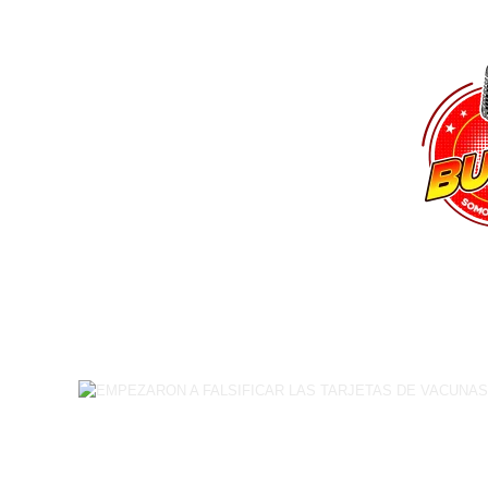
buenafmradio@gmail.com
Archives Author: buenafm