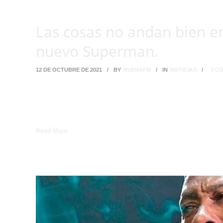
Las cosas no andan bien e
nuevo Superman.
12 DE OCTUBRE DE 2021
/
BY
BUENAFM
/
IN
NOTICIAS
/
3 C
Superman sucumbió a los encantos de una reportera y a su hijo
Jay. DC Comics anunció el lunes que el nuevo Superman, hijo de
y su amigo […]
Read More