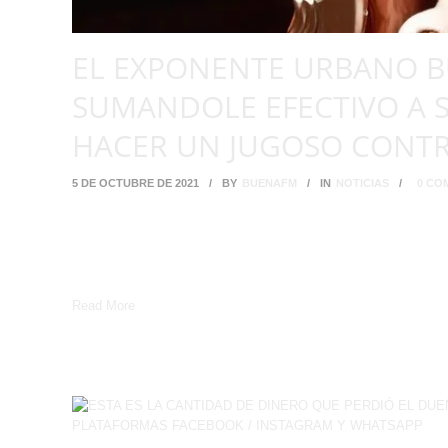
EL EXPONENTE URBANO B
SUMANDOLE EFECTIVO A S
HACER UN JUGOSO CONT
5 DE OCTUBRE DE 2021
/
BY
BUENAFM
/
IN
NOTICIAS
/
0 CO
Filadelfia.- Luego de negociaciones iniciadas a principios de a
contrato con una de las más prestigiosas marcas de ropas y ac
firma en las oficinas de Mitchell & Ness, The King de la música
Read More